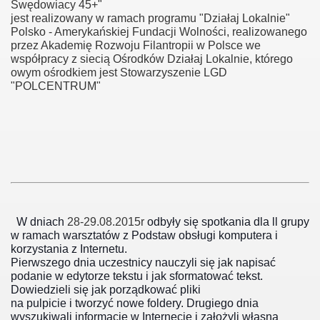
Swędowiacy 45+"
jest realizowany w ramach programu "Działaj Lokalnie"
rnicze 2016
Polsko - Amerykańskiej Fundacji Wolności, realizowanego
przez Akademię Rozwoju Filantropii w Polsce we
współpracy z siecią Ośrodków Działaj Lokalnie, którego
owym ośrodkiem jest Stowarzyszenie LGD
"POLCENTRUM"
łnosprawny
W dniach
28-29.08.2015r
odbyły się spotkania dla ll grupy
w ramach warsztatów z Podstaw obsługi komputera i
korzystania z Internetu.
Pierwszego dnia uczestnicy nauczyli się jak napisać
podanie w edytorze tekstu i jak sformatować tekst.
Dowiedzieli się jak porządkować pliki
na pulpicie i tworzyć nowe foldery. Drugiego dnia
wyszukiwali informacje w Internecie i założyli własną