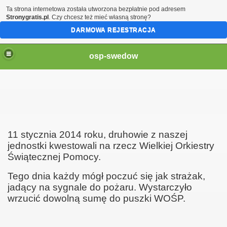
Ta strona internetowa została utworzona bezpłatnie pod adresem
Stronygratis.pl
. Czy chcesz też mieć własną stronę?
DARMOWA REJESTRACJA
osp-swedow
19
11 stycznia 2014 roku, druhowie z naszej
jednostki kwestowali na rzecz Wielkiej Orkiestry
Świątecznej Pomocy.
Tego dnia każdy mógł poczuć się jak strażak,
jadący na sygnale do pożaru. W
ystarczyło
wrzucić dowolną sumę do puszki WOŚP.