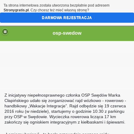
Ta strona internetowa została utworzona bezpłatnie pod adresem
Stronygratis.pl
. Czy chcesz też mieć własną stronę?
DARMOWA REJESTRACJA
osp-swedow
19
Z inicjatywy niepełnosprawnego członka OSP Swędów Marka
Cłapińskiego udało się zorganizować rajd wózkowo - rowerowo -
handbikowy „Wakacje Integracje”. Rajd odbędzie się 19 czerwca
2016 roku (w niedziele), startujemy o godzinie 10.30 z parkingu
przy OSP w Swędowie. Wycieczka rowerowa licząca 17 km
zakończy się ogniskiem integracyjnym z kiełbaskami i śpiewami.