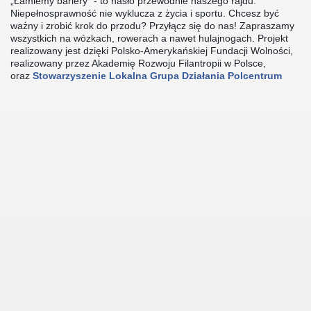
„Łamiemy bariery” - to hasło przew
odnie naszego rajdu.
Niepełnosprawność nie wyklucza z życia i sportu. Chcesz być
ważny i zrobić krok do przodu? Przyłącz się do nas! Zapraszamy
rnicze 2016
wszystkich na wózkach, rowerach a nawet hulajnogach. Projekt
realizowany jest dzięki Polsko-Amerykańskiej Fundacji Wolności,
realizowany przez Akademię Rozwoju Filantropii w Polsce,
oraz
Stowarzyszenie Lokalna Grupa Działania Polcentrum
łnosprawny