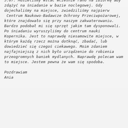
5.07. Musieliśmy wstać wcześnie rano na zbiórkę aby
zdążyć na śniadanie w bazie noclegowej. Gdy
dojechaliśmy na miejsce, zwiedziliśmy najpierw
Centrum Naukowo-Badawcze Ochrony Przeciwpożarowej,
które znajdowało się przy naszym zakwaterowaniu.
Bardzo podobał mi się sprzęt jakim tam dysponowali.
Po śniadaniu wyruszyliśmy do centrum nauki
Kopernika. Jest to naprawdę niesamowite miejsce, w
którym każdą rzecz można dotknąć, zbadać, lub
dowiedzieć się czegoś ciekawego. Moim zdaniem
najfajniejszą z nich było urządzenie do robienia
przeogromnych baniek mydlanych. Naprawdę polecam wam
to miejsce. Jestem pewna że wam się spodoba.
Pozdrawiam
Ania
 2013