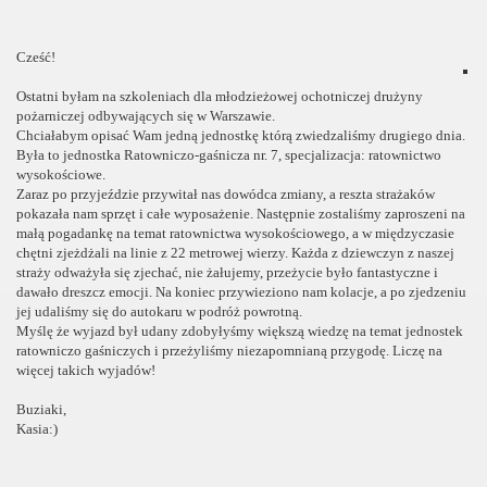
Cześć!
Ostatni byłam na szkoleniach dla młodzieżowej ochotniczej drużyny
pożarniczej odbywających się w Warszawie.
Chciałabym opisać Wam jedną jednostkę którą zwiedzaliśmy drugiego dnia.
Była to jednostka Ratowniczo-gaśnicza nr. 7, specjalizacja: ratownictwo
wysokościowe.
Zaraz po przyjeździe przywitał nas dowódca zmiany, a reszta strażaków
pokazała nam sprzęt i całe wyposażenie. Następnie zostaliśmy zaproszeni na
małą pogadankę na temat ratownictwa
wysokościowego, a w międzyczasie
chętni zjeżdżali na linie z 22 metrowej wierzy. Każda z dziewczyn z naszej
straży odważyła się zjechać, nie żałujemy, przeżycie było fantastyczne i
dawało dreszcz emocji. Na koniec przywieziono nam kolacje, a po zjedzeniu
jej udaliśmy się do autokaru w podróż powrotną.
Myślę że wyjazd był udany zdobyłyśmy większą wiedzę na temat jednostek
ratowniczo gaśniczych i przeżyliśmy niezapomnianą przygodę. Liczę na
więcej takich wyjadów!
Buziaki,
Kasia:)