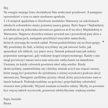
Hej
Na wstępie mojego listu chciałabym Was serdecznie pozdrowić. A następnie
opowiedzieć o tym co mnie niedawno spotkało.
5 i 6 sierpień spędziłam w Józefowie niedaleko Warszawy na szkoleniach
młodych ochotników straży pożarnej naszej gminy. Było Super ! Najbardziej
podobała mi się jednostka ratowniczo gaśnicza nr 8 na ulicy Majdańskiej w
Warszawie. Najpierw dowódca zmiany powitał nas i powiedział parę słów o
ich specjalizacjach, następnie przybliżył wszystkie samochody,
których
używają do swoich zadań. Potem podzieliliśmy się na dwie grupy.
My poszliśmy do Sali, w której uczyliśmy się jak ratować ludzi, jak
sprawdzać ich oddech, czy prace serca. Strażak pokazał nam jak należy
poprawnie zareagować, gdy widzimy kogoś nieprzytomnego. Każdy z nas
mógł poćwiczyć masaż serca oraz sztuczne oddychanie na manekinie.
Uważam, że każdy człowiek powinien mieć taką wiedze. Kiedy
skończyliśmy, zamieniliśmy się i dzielny strażak uczył nas wiązać sznury,
które mogą być potrzebne do zjeżdżania z różnej wysokości podczas akcji
ratowniczej. Następnie zjedliśmy pyszny obiad, który przywieziono nam w
lunch buksach. Podziękowaliśmy za gościnę i pojechaliśmy odwiedzić
również inne jednostki.
Wyjazd uważam za bardzo udany. Myślę, że powinno
być więcej takich wycieczek, ponieważ zdobylibyśmy większą wiedze.
Papa, buziaki
Beata