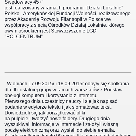
Swędowiacy 45+"
jest realizowany w ramach programu "Działaj Lokalnie"
rnicze 2016
Polsko - Amerykańskiej Fundacji Wolności, realizowanego
przez Akademię Rozwoju Filantropii w Polsce we
współpracy z siecią Ośrodków Działaj Lokalnie, którego
owym ośrodkiem jest Stowarzyszenie LGD
"POLCENTRUM"
łnosprawny
W dniach 17.09.2015r i 18.09.2015r odbyły się spotkania
dla III i ostatniej grupy w ramach warsztatów z Podstaw
obsługi komputera i korzystania z Internetu.
Pierwszego dnia uczestnicy nauczyli się jak napisać
podanie w edytorze tekstu i jak sformatować tekst.
Dowiedzieli się jak porządkować pliki
na pulpicie i tworzyć nowe foldery. Drugiego dnia
wyszukiwali informacje w Internecie i założyli własną
pocztę elektroniczną oraz wysłali do siebie e-maila.
Każde spotkanie trwało
90 minut. Na warsztatach dostępny