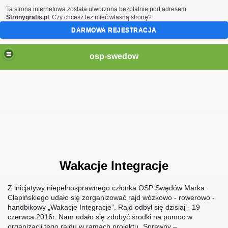
Ta strona internetowa została utworzona bezpłatnie pod adresem
Stronygratis.pl
. Czy chcesz też mieć własną stronę?
DARMOWA REJESTRACJA
osp-swedow
19
Wakacje Integracje
Z inicjatywy niepełnosprawnego członka OSP Swędów Marka
Cłapińskiego udało się zorganizować rajd wózkowo - rowerowo -
handbikowy „Wakacje Integracje”. Rajd odbył się dzisiaj - 19
czerwca 2016r. Nam udało się zdobyć środki na pomoc w
organizacji tego rajdu w ramach projektu „Sprawny –