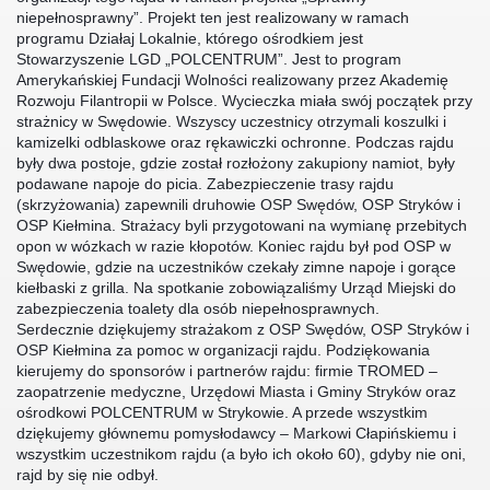
niepełnosprawny”. Projekt ten jest realizowany w ramach
programu Działaj Lokalnie, którego ośrodkiem jest
rnicze 2016
Stowarzyszenie LGD „POLCENTRUM”. Jest to program
Amerykańskiej Fundacji Wolności realizow
any przez Akademię
Rozwoju Filantropii w Polsce. Wycieczka miała swój początek przy
strażnicy w Swędowie. Wszyscy uczestnicy otrzymali koszulki i
kamizelki odblaskowe oraz rękawiczki ochronne. Podczas rajdu
były dwa postoje, gdzie został rozłożony zakupiony namiot, były
podawane napoje do picia. Zabezpieczenie trasy rajdu
łnosprawny
(skrzyżowania) zapewnili druhowie OSP Swędów, OSP Stryków i
OSP Kiełmina. Strażacy byli przygotowani na wymianę przebitych
opon w wózkach w razie kłopotów. Koniec rajdu był pod OSP w
Swędowie, gdzie na uczestników czekały zimne napoje i gorące
kiełbaski z grilla. Na spotkanie zobowiązaliśmy Urząd Miejski do
zabezpieczenia toalety dla osób niepełnosprawnych.
Serdecznie dziękujemy strażakom z OSP Swędów, OSP Stryków i
OSP Kiełmina za pomoc w organizacji rajdu. Podziękowania
kierujemy do sponsorów i partnerów rajdu: firmie TROMED –
zaopatrzenie medyczne, Urzędowi Miasta i Gminy Stryków oraz
ośrodkowi POLCENTRUM w Strykowie. A przede wszystkim
dziękujemy głównemu pomysłodawcy – Markowi Cłapińskiemu i
wszystkim uczestnikom rajdu (a było ich około 60), gdyby nie oni,
rajd by się nie odbył.