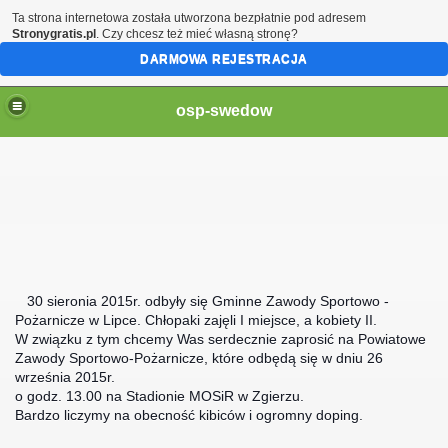
Ta strona internetowa została utworzona bezpłatnie pod adresem
Stronygratis.pl
. Czy chcesz też mieć własną stronę?
DARMOWA REJESTRACJA
osp-swedow
19
30 sieronia 2015r. odbyły się Gminne Zawody Sportowo -
Pożarnicze w Lipce. C
hłopaki zajęli I miejsce, a kobiety II.
W związku z tym
chcemy Was serdecznie zaprosić na Powiatowe
Zawody Sportowo-Pożarnicze, które odbędą się w dniu 26
września 2015r.
o godz. 13.00 na Stadionie MOSiR w Zgierzu.
Bardzo liczymy na obecność kibiców i ogromny doping.