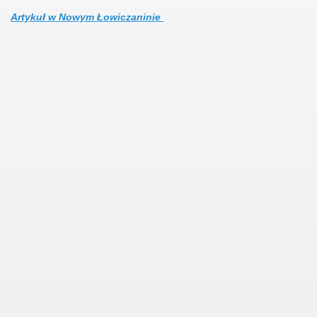
Artykuł w Nowym Łowiczaninie
rnicze 2016
łnosprawny