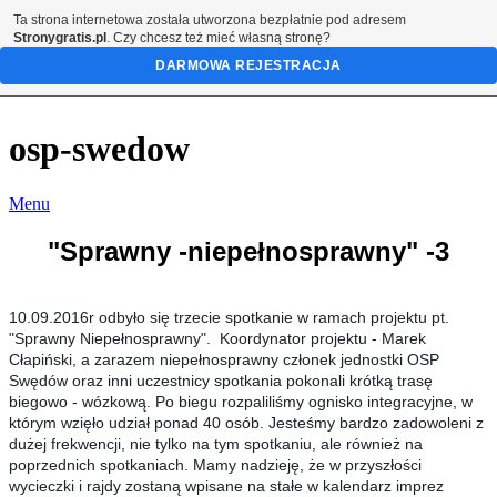
Ta strona internetowa została utworzona bezpłatnie pod adresem
Stronygratis.pl
. Czy chcesz też mieć własną stronę?
DARMOWA REJESTRACJA
osp-swedow
Menu
"Sprawny -niepełnosprawny" -3
10.09.2016r odbyło się trzecie spotkanie w ramach projektu pt.
"Sprawny Niepełnosprawny". Koordynator projektu - Marek
Cłapiński, a zarazem niepełnosprawny członek jednostki OSP
Swędów oraz inni uczestnicy spotkania pokonali krótką trasę
biegowo - wózkową. Po biegu rozpaliliśmy ognisko integracyjne, w
którym wzięło udział ponad 40 osób. Jesteśmy bardzo zadowoleni z
dużej frekwencji, nie tylko na tym spotkaniu, ale również na
poprzednich spotkaniach. Mamy nadzieję, że w przyszłości
wycieczki i rajdy zostaną wpisane na stałe w kalendarz imprez