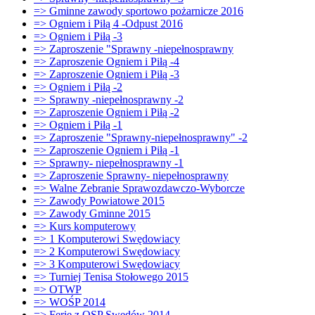
=> Gminne zawody sportowo pożarnicze 2016
=> Ogniem i Piłą 4 -Odpust 2016
=> Ogniem i Piłą -3
=> Zaproszenie "Sprawny -niepełnosprawny
=> Zaproszenie Ogniem i Piłą -4
=> Zaproszenie Ogniem i Piłą -3
=> Ogniem i Piłą -2
=> Sprawny -niepełnosprawny -2
=> Zaproszenie Ogniem i Piłą -2
=> Ogniem i Piłą -1
=> Zaproszenie "Sprawny-niepełnosprawny" -2
=> Zaproszenie Ogniem i Piłą -1
=> Sprawny- niepełnosprawny -1
=> Zaproszenie Sprawny- niepełnosprawny
=> Walne Zebranie Sprawozdawczo-Wyborcze
=> Zawody Powiatowe 2015
=> Zawody Gminne 2015
=> Kurs komputerowy
=> 1 Komputerowi Swędowiacy
=> 2 Komputerowi Swędowiacy
=> 3 Komputerowi Swędowiacy
=> Turniej Tenisa Stołowego 2015
=> OTWP
=> WOŚP 2014
=> Ferie z OSP Swędów 2014