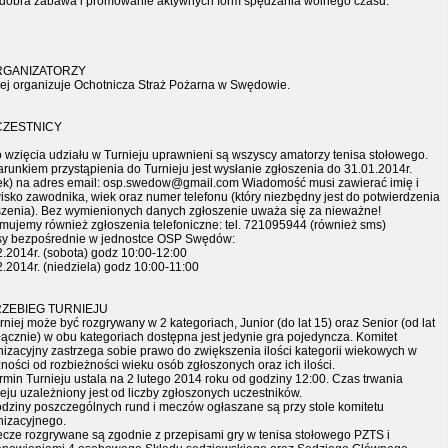
 dobra zabawa i promowanie aktywnych form spędzania wolnego czasu.
ORGANIZATORZY
iej organizuje Ochotnicza Straż Pożarna w Swędowie.
CZESTNICY
o wzięcia udziału w Turnieju uprawnieni są wszyscy amatorzy tenisa stołowego.
runkiem przystąpienia do Turnieju jest wysłanie zgłoszenia do 31.01.2014r.
tek) na adres email: osp.swedow@gmail.com Wiadomość musi zawierać imię i
isko zawodnika, wiek oraz numer telefonu (który niezbędny jest do potwierdzenia
szenia). Bez wymienionych danych zgłoszenie uważa się za nieważne!
jmujemy również zgłoszenia telefoniczne: tel. 721095944 (również sms)
sy bezpośrednie w jednostce OSP Swędów:
2.2014r. (sobota) godz 10:00-12:00
.2014r. (niedziela) godz 10:00-11:00
RZEBIEG TURNIEJU
rniej może być rozgrywany w 2 kategoriach, Junior (do lat 15) oraz Senior (od lat
ącznie) w obu kategoriach dostępna jest jedynie gra pojedyncza. Komitet
nizacyjny zastrzega sobie prawo do zwiększenia ilości kategorii wiekowych w
ności od rozbieżności wieku osób zgłoszonych oraz ich ilości.
rmin Turnieju ustala na 2 lutego 2014 roku od godziny 12:00. Czas trwania
eju uzależniony jest od liczby zgłoszonych uczestników.
odziny poszczególnych rund i meczów ogłaszane są przy stole komitetu
nizacyjnego.
ecze rozgrywane są zgodnie z przepisami gry w tenisa stołowego PZTS i