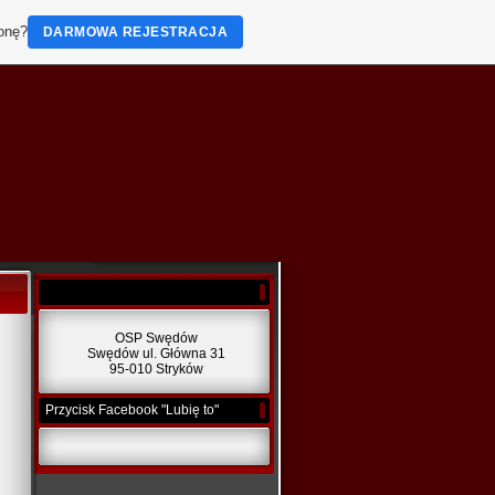
ronę?
DARMOWA REJESTRACJA
OSP Swędów
Swędów ul. Główna 31
95-010 Stryków
Przycisk Facebook "Lubię to"