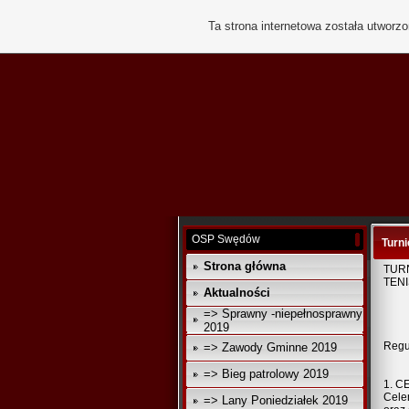
Ta strona internetowa została utworz
OSP Swędów
Turni
Strona główna
TUR
TENI
Aktualności
=> Sprawny -niepełnosprawny
2019
Regu
=> Zawody Gminne 2019
=> Bieg patrolowy 2019
1. C
Cele
=> Lany Poniedziałek 2019