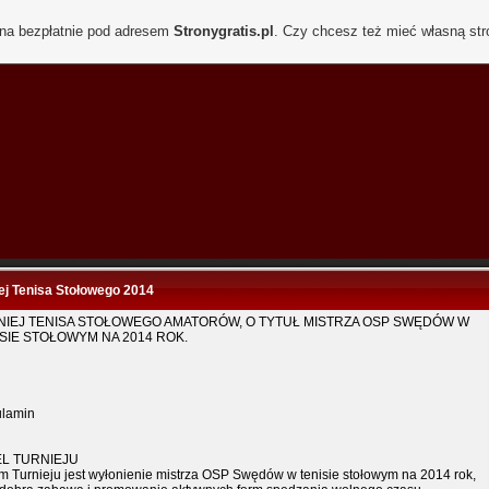
ona bezpłatnie pod adresem
Stronygratis.pl
. Czy chcesz też mieć własną st
ej Tenisa Stołowego 2014
NIEJ TENISA STOŁOWEGO AMATORÓW, O TYTUŁ MISTRZA OSP SWĘDÓW W
SIE STOŁOWYM NA 2014 ROK.
lamin
EL TURNIEJU
m Turnieju jest wyłonienie mistrza OSP Swędów w tenisie stołowym na 2014 rok,