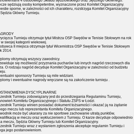
anowieniami 4 osobowego Składu sędziowskiego oraz Sędziego Głównego.
ecze sędziują osoby kompetentne, wyznaczone przez Komitet Organizacyjny.
estie sporne, w zależności od ich charakteru, rozstrzyga Komitet Organizacyjny
 Sędzia Główny Turnieju.
NAGRODY
wycięzca Turnieju otrzymuje tytuł Mistrza OSP Swędów w Tenisie Stołowym na rok
 w swojej kategorii wiekowej.
dobywca II miejsca otrzymuje tytuł Wicemistrza OSP Swędów w Tenisie Stołowym
ok 2014.
yplomy otrzymują wszyscy zawodnicy.
rzewiduje się możliwość przyznania pucharów lub innych nagród rzeczowych dla
rza. O rodzaju nagród decyduje Komitet Organizacyjny w zależności od budżetu
eju.
entualni sponsorzy Turnieju są mile widziani.
yplomy i ewentualne nagrody wręczane są na zakończenie turnieju .
POSTANOWIENIA DYSCYPLINARNE
czestnik Turnieju zobowiązany jest do przestrzegania Regulaminu Turnieju,
anowień Komitetu Organizacyjnego i Statutu ZSPS w Łodzi.
czestnik Turnieju winien posiadać dokument tożsamości i okazać ją na żądanie
iego meczu lub reprezentanta Komitetu Organizacyjnego.
awodnik może być ukarany za nie sportowe zachowanie utratą punktów,
walifikacją w meczu oraz wykluczeniem z Turnieju. O karze decyduje odpowiednio
ia meczu, Sędzia Główny Turnieju lub Komitet Organizacyjny.
zestnik Turnieju wraz z wysłaniem zgłoszenia akceptuje regulamin Turnieju i
ega jego postanowieniom.