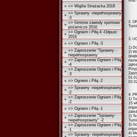
oraz
=> Wigilia Strażacka 2018
=> Sprawny -niepełnosprawny
-3
2. 
=> Gminne zawody sportowo
Turn
pożarnicze 2016
=> Ogniem i Piłą 4 -Odpust
2016
3. U
=> Ogniem i Piłą -3
1) D
=> Zaproszenie "Sprawny -
2) Wa
niepełnosprawny
(pią
=> Zaproszenie Ogniem i Piłą
nazw
-4
zgło
Przy
=> Zaproszenie Ogniem i Piłą
Zapi
-3
01.0
=> Ogniem i Piłą -2
02.02
=> Sprawny -niepełnosprawny
-2
4. P
=> Zaproszenie Ogniem i Piłą
1) Tu
-2
15 wł
orga
=> Ogniem i Piłą -1
zależ
=> Zaproszenie "Sprawny-
2) Te
niepełnosprawny" -2
Turni
3) G
=> Zaproszenie Ogniem i Piłą
orga
-1
4) M
=> Sprawny- niepełnosprawny